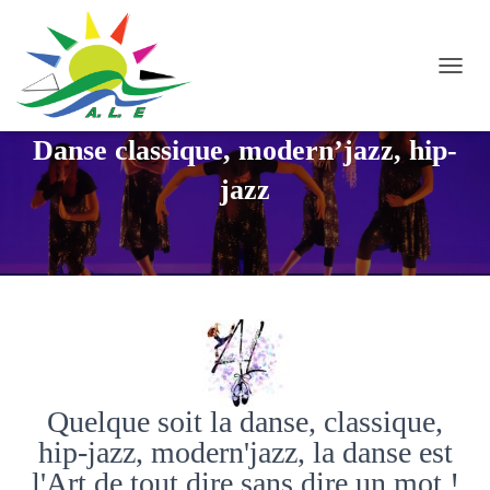
D
É
P
Danse classique, modern’jazz, hip-
L
I
jazz
E
R
L
A
N
A
V
I
G
A
T
Quelque soit la danse, classique,
I
O
hip-jazz, modern'jazz, la danse est
N
l'Art de tout dire sans dire un mot !