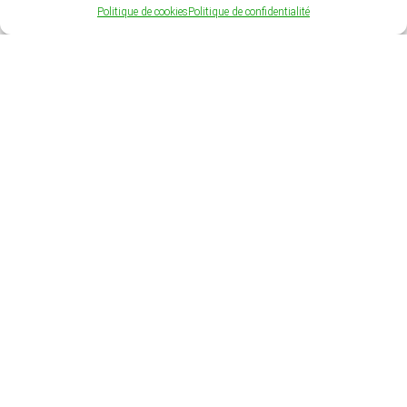
Politique de cookies
Politique de confidentialité
Cliquez pour accepter les cookies
marketing et activer ce contenu