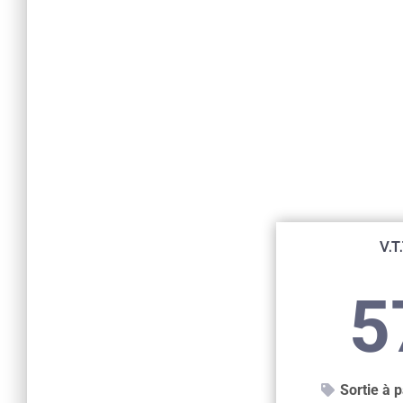
V.T
5
Sortie à p