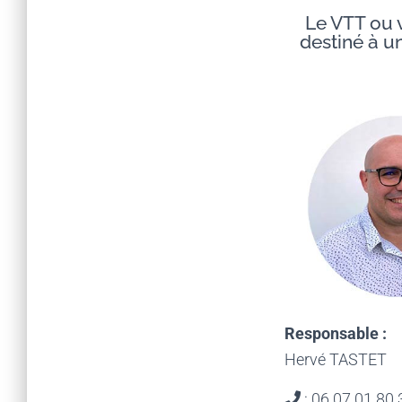
Le VTT ou v
destiné à un
Responsable :
Hervé TASTET
: 06 07 01 80 