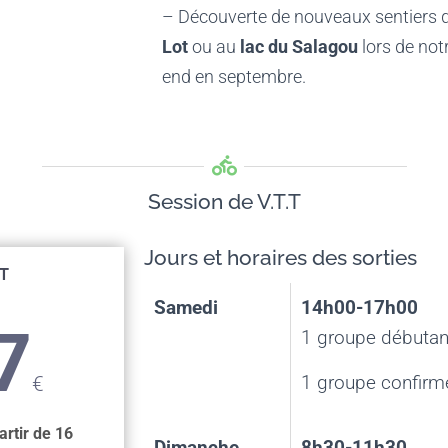
– Découverte de nouveaux sentiers
Lot
ou au
lac du Salagou
lors de not
end en septembre.
Session de V.T.T
Jours et horaires des sorties
.T
Samedi
14h00-17h00
7
1 groupe débutan
1 groupe confirm
€
artir de 16
Dimanche
8h30-11h30