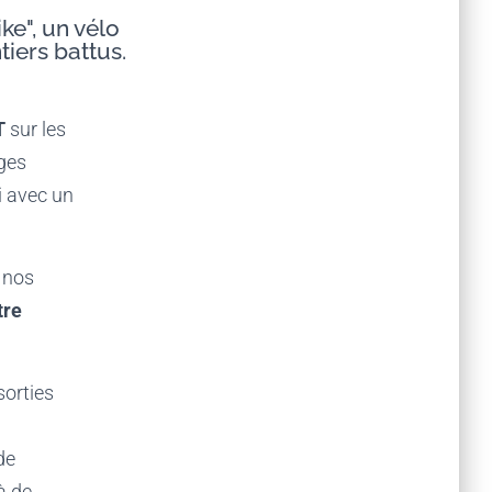
ke", un vélo
tiers battus.
T
sur les
ages
i avec un
r nos
tre
sorties
de
à de