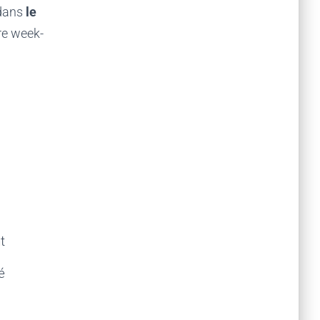
 dans
le
re week-
t
é