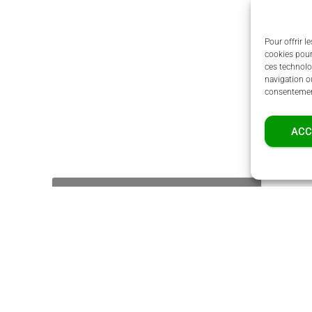
Pour offrir l
cookies pour
ces technolo
navigation ou
consentement
ACC
Cliquez pour accepter les cookies marketing
et activer ce contenu