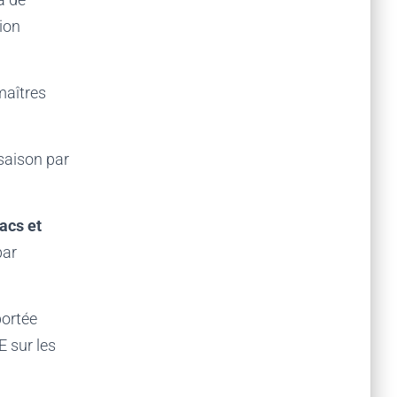
ion
maîtres
 saison par
acs et
par
portée
 sur les