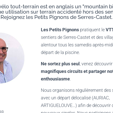
élo tout-terrain est en anglais un "mountain bi
e utilisation sur terrain accidenté hors des sen
Rejoignez les Petits Pignons de Serres-Castet.
Les Petits Pignons
pratiquent le
VT
sentiers de Serres-Castet et des vill
alentour tous les samedis après-mid
départ de la piscine.
Ne sortez plus seul
, venez découvri
magnifiques circuits et partager no
enthousiasme
.
Nous organisons régulièrement des 
avec un départ délocalisé (AURIAC,
ARTIGUELOUVE…) afin de découvrir 
38
nouveaux singles. Nous participons 