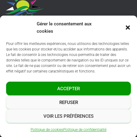
Amicale Laïque l’Espérance
Gérer le consentement aux
Chem. de la Carrère, 64121 Serres-Castet
cookies
Tel. 05 59 33 97 73
Pour offrir les meilleures expériences, nous utilisons des technologies telles
que les cookies pour stocker et/ou accéder aux informations des appareils.
Le fait de consentir à ces technologies nous permettra de traiter des
Accueil
-
Informations
-
Inscription
-
Contact
données telles que le comportement de navigation ou les ID uniques sur ce
site. Le fait de ne pas consentir ou de retirer son consentement peut avoir un
Mentions légales
-
Politique de confidentialité
effet négatif sur certaines caractéristiques et fonctions.
Suivez-nous sur nos réseaux sociaux
ACCEPTER
REFUSER
Un site réalisé par Branding Mydigitalize
VOIR LES PRÉFÉRENCES
Politique de cookies
Politique de confidentialité