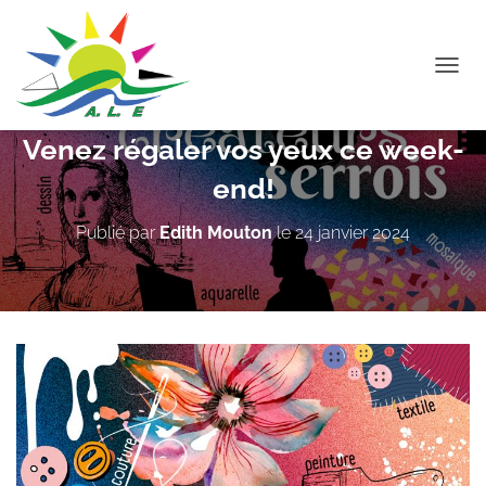
D
É
P
Venez régaler vos yeux ce week-
L
I
end!
E
R
L
Publié par
Edith Mouton
le
24 janvier 2024
A
N
A
V
I
G
A
T
I
O
N